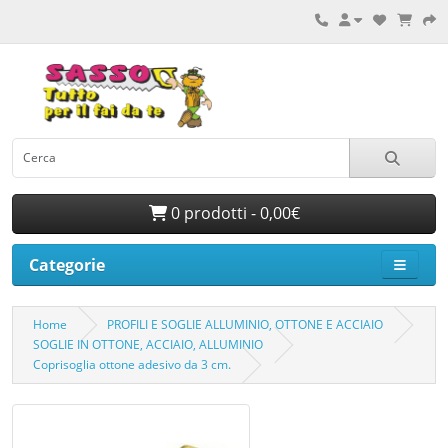
0 prodotti - 0,00€
Categorie
Home
PROFILI E SOGLIE ALLUMINIO, OTTONE E ACCIAIO
SOGLIE IN OTTONE, ACCIAIO, ALLUMINIO
Coprisoglia ottone adesivo da 3 cm.