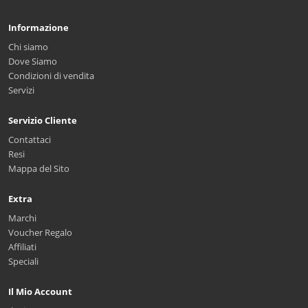
Informazione
Chi siamo
Dove Siamo
Condizioni di vendita
Servizi
Servizio Cliente
Contattaci
Resi
Mappa del Sito
Extra
Marchi
Voucher Regalo
Affiliati
Speciali
Il Mio Account