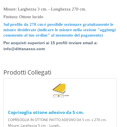
Misure: Larghezza 3 cm. - Lunghezza 270 cm.
Finitura: Ottone lucido
Sul profilo da 270 cm.è possibile sezionare gratuitamente le
misure desiderate (indicare le misure nella sezione "aggiungi
commento al tuo ordine" al momento del pagamento)
Per acquisti superiori ai 15 profili inviare email a:
info@dittasasso.com
Prodotti Collegati
Coprisoglia ottone adesivo da 5 cm.
COPRISOGLIA IN OTTONE PIATTO ADESIVO DA 5 cm. x 270 cm.
Misure: Larghezza 5 cm. - Lungh..