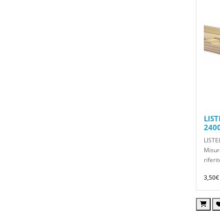
LIST
240
LISTE
Misur
riferit
3,50€