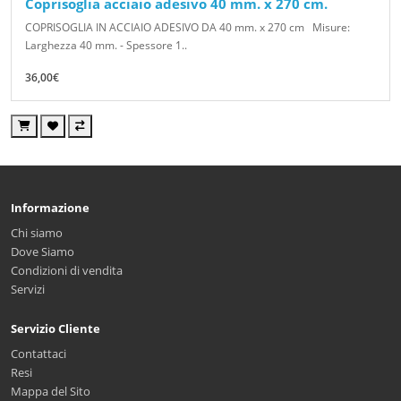
Coprisoglia acciaio adesivo 40 mm. x 270 cm.
COPRISOGLIA IN ACCIAIO ADESIVO DA 40 mm. x 270 cm Misure:
Larghezza 40 mm. - Spessore 1..
36,00€
Informazione
Chi siamo
Dove Siamo
Condizioni di vendita
Servizi
Servizio Cliente
Contattaci
Resi
Mappa del Sito